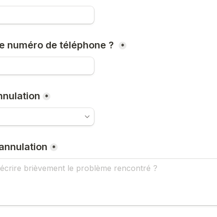
re numéro de téléphone ? 
*
nnulation
*
'annulation
*